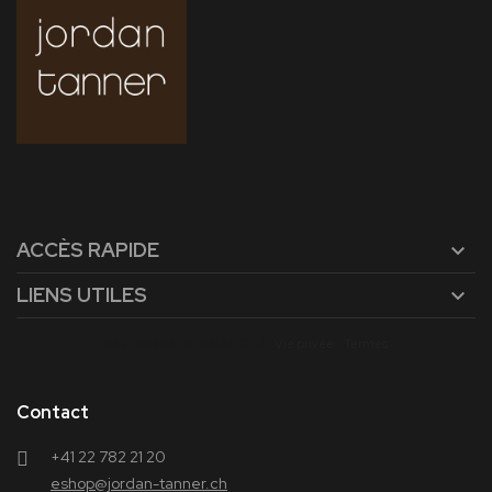
ACCÈS RAPIDE

LIENS UTILES

Site protégé par reCAPTCHA.
Vie privée
-
Termes
Contact
+41 22 782 21 20
eshop@jordan-tanner.ch