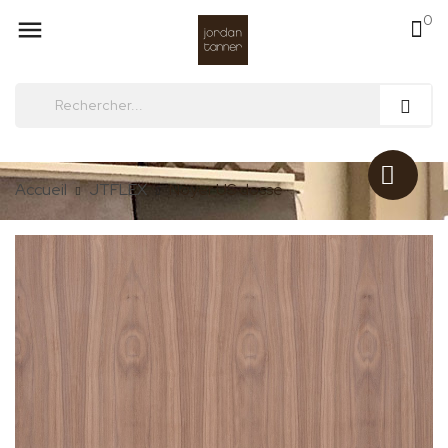
0

Accueil
JTFLEX
Noyer US dosse