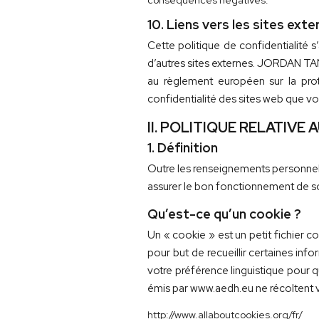
conséquences négatives.
10. Liens vers les sites exte
Cette politique de confidentialité s
d’autres sites externes. JORDAN TAN
au règlement européen sur la pro
confidentialité des sites web que vo
II. POLITIQUE RELATIVE
1. Définition
Outre les renseignements personne
assurer le bon fonctionnement de s
Qu’est-ce qu’un cookie ?
Un « cookie » est un petit fichier c
pour but de recueillir certaines info
votre préférence linguistique pour q
émis par www.aedh.eu ne récoltent v
http://www.allaboutcookies.org/fr/