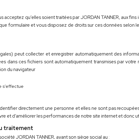
us acceptez qu’elles soient traitées par JORDAN TANNER, aux fins i
aque formulaire et vous disposez de droits sur ces données selon l
égales) peut collecter et enregistrer automatiquement des informa
rées dans ces fichiers sont automatiquement transmises par votre 
ion du navigateur
te s’effectue
entifier directement une personne et elles ne sont pas recoupée
e et d’améliorer les performances de notre site internet et donc ut
du traitement
a société JORDAN TANNER, ayant son siège social au :