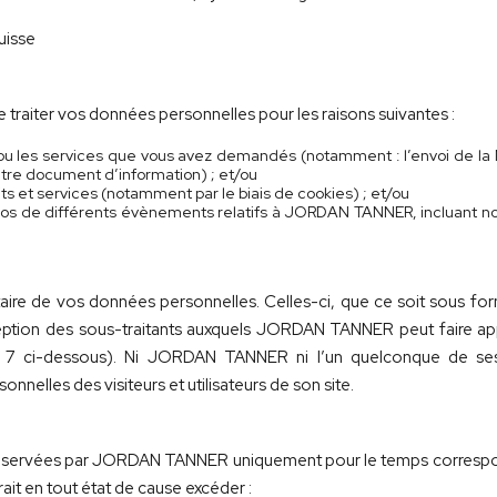
uisse
raiter vos données personnelles pour les raisons suivantes :
s ou les services que vous avez demandés (notamment : l’envoi de la 
utre document d’information) ; et/ou
its et services (notamment par le biais de cookies) ; et/ou
opos de différents évènements relatifs à JORDAN TANNER, incluant no
re de vos données personnelles. Celles-ci, que ce soit sous form
exception des sous-traitants auxquels JORDAN TANNER peut faire a
nt 7 ci-dessous). Ni JORDAN TANNER ni l’un quelconque de ses
nelles des visiteurs et utilisateurs de son site.
ervées par JORDAN TANNER uniquement pour le temps correspondant
ait en tout état de cause excéder :