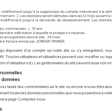
 : indéfiniment jusqu’à la suppression du compte intervenant à la dema
nnement…). Les données seront détruites dans les 12 mois suivant la
 : indéfiniment jusqu’à la demande de désabonnement. Les données
res, commandes…) : 10 ans
dernière sollicitation à laquelle le prospect a répondu
s enregistrées dans le site : 24 mois
ernière facture émise par JORDAN TANNER.
ces qui disposent d’un compte sur notre site ou s’y enregistrent,
il. Tous les utilisateurs et utilisatrices peuvent voir, modifier ou 
m d’utilisateur·ice). Les gestionnaires du site peuvent aussi voir et
ersonnelles
s données
vez laissé des commentaires sur le site ou encore si vous êtes ab
enant toutes les données personnelles que nous possédons à votre 
via la page Contactez-nous.
s