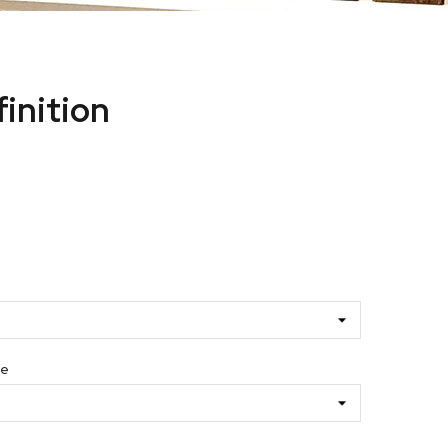
inition
ue