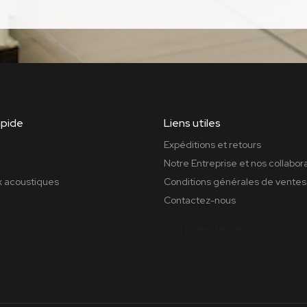
apide
Liens utiles
Expéditions et retours
Notre Entreprise et nos collabor
 acoustiques
Conditions générales de ventes
Contactez-nous
Site protégé par reCAPTCHA.
Vie privée
-
Termes