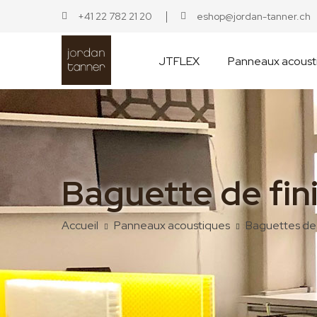
+41 22 782 21 20
eshop@jordan-tanner.ch
JTFLEX
Panneaux acoust
Baguette de fin
Accueil
Panneaux acoustiques
Baguettes de 