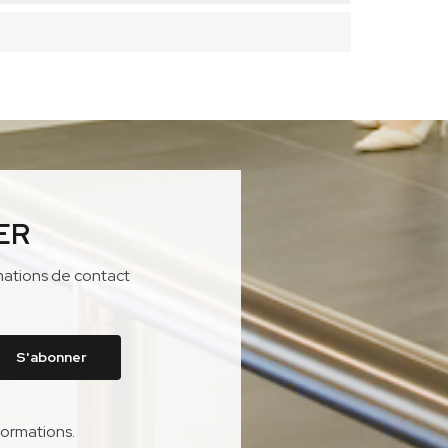
ER
mations de contact
formations.