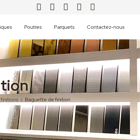
iques
Poutres
Parquets
Contactez-nous
ition
finitions
Baguette de finition